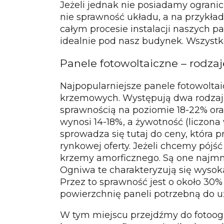
Jeżeli jednak nie posiadamy ograni
nie sprawność układu, a na przykła
całym procesie instalacji naszych pan
idealnie pod nasz budynek. Wszystko
Panele fotowoltaiczne – rodza
Najpopularniejsze panele fotowolt
krzemowych. Występują dwa rodzaje t
sprawnością na poziomie 18-22% ora
wynosi 14-18%, a żywotność (liczona
sprowadza się tutaj do ceny, która 
rynkowej oferty. Jeżeli chcemy pój
krzemy amorficznego. Są one najmnie
Ogniwa te charakteryzują się wysok
Przez to sprawność jest o około 30% 
powierzchnię paneli potrzebną do u
W tym miejscu przejdźmy do fotoog