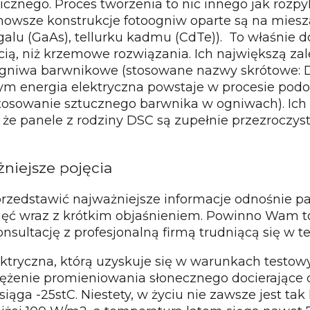
icznego. Proces tworzenia to nic innego jak rozp
ajnowsze konstrukcje fotoogniw oparte są na mie
galu (GaAs), tellurku kadmu (CdTe)). To właśnie d
ią, niż krzemowe rozwiązania. Ich największą zal
li ogniwa barwnikowe (stosowane nazwy skrótowe
ym energia elektryczna powstaje w procesie podo
stosowanie sztucznego barwnika w ogniwach). Ich g
 że panele z rodziny DSC są zupełnie przezroczy
niejsze pojęcia
edstawić najważniejsze informacje odnośnie pane
pojęć wraz z krótkim objaśnieniem. Powinno Wam
onsultację z profesjonalną firmą trudniącą się w te
ektryczna, którą uzyskuje się w warunkach testow
tężenie promieniowania słonecznego docierające do
iąga -25stC. Niestety, w życiu nie zawsze jest ta