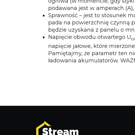
ogniwa (w momencie, gdy styki 
podawana jest w amperach (A), 
Sprawność
– jest to stosunek 
pada na powierzchnię czynną p
będzie uzyskana z panelu o mni
Napięcie obwodu otwartego U
o
napięcie jałowe, które mierzone
Pamiętajmy, że parametr ten n
ładowania akumulatorów.
WAŻN