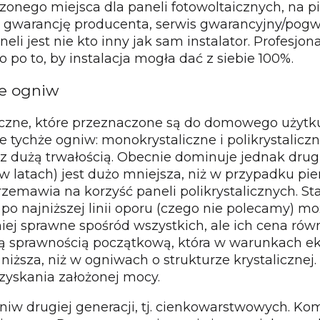
czonego miejsca dla paneli fotowoltaicznych, n
d gwarancję producenta, serwis gwarancyjny/pogw
eli jest nie kto inny jak sam instalator. Profesjo
 po to, by instalacja mogła dać z siebie 100%.
je ogniw
aiczne, które przeznaczone są do domowego użyt
ychże ogniw: monokrystaliczne i polikrystaliczne
z dużą trwałością. Obecnie dominuje jednak drug
 w latach) jest dużo mniejsza, niż w przypadku pi
przemawia na korzyść paneli polikrystalicznych.
ść po najniższej linii oporu (czego nie polecamy
j sprawne spośród wszystkich, ale ich cena równi
ą sprawnością początkową, która w warunkach eks
niższa, niż w ogniwach o strukturze krystalicznej.
zyskania założonej mocy.
niw drugiej generacji, tj. cienkowarstwowych. 