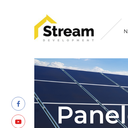
N
Panel