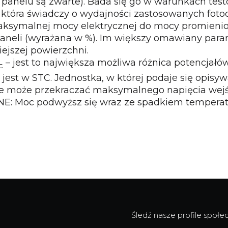
panelu są zwarte). Bada się go w warunkach test
która świadczy o wydajności zastosowanych fotoo
maksymalnej mocy elektrycznej do mocy promienio
aneli (wyrażana w %). Im większy omawiany param
ejszej powierzchni.
– jest to największa możliwa różnica potencjałów
c
 jest w STC. Jednostka, w której podaje się opisyw
ie może przekraczać maksymalnego napięcia wej
E: Moc podwyższ się wraz ze spadkiem temperatu
Śledź nasze profile społ