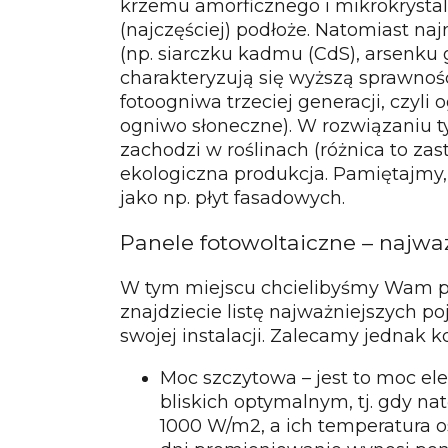
krzemu amorficznego i mikrokrystal
(najczęściej) podłoże. Natomiast n
(np. siarczku kadmu (CdS), arsenku 
charakteryzują się wyższą sprawnośc
fotoogniwa trzeciej generacji, czy
ogniwo słoneczne). W rozwiązaniu t
zachodzi w roślinach (różnica to za
ekologiczna produkcja. Pamiętajmy,
jako np. płyt fasadowych.
Panele fotowoltaiczne – najważ
W tym miejscu chcielibyśmy Wam prz
znajdziecie listę najważniejszych 
swojej instalacji. Zalecamy jednak k
Moc szczytowa
– jest to moc el
bliskich optymalnym, tj. gdy na
1000 W/m2, a ich temperatura os