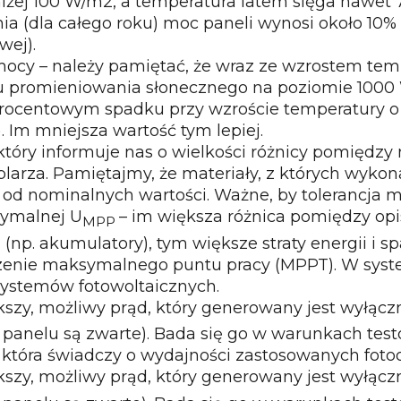
żej 100 W/m2, a temperatura latem sięga nawet 7
dnia (dla całego roku) moc paneli wynosi około 1
wej).
mocy
– należy pamiętać, że wraz ze wzrostem tem
iu promieniowania słonecznego na poziomie 1000 
ocentowym spadku przy wzroście temperatury o 1s
 Im mniejsza wartość tym lepiej.
 który informuje nas o wielkości różnicy pomiędz
rza. Pamiętajmy, że materiały, z których wykon
 od nominalnych wartości. Ważne, by tolerancja m
ymalnej U
– im większa różnica pomiędzy op
MPP
(np. akumulatory), tym większe straty energii i 
zenie maksymalnego puntu pracy (MPPT). W syst
 systemów fotowoltaicznych.
ększy, możliwy prąd, który generowany jest wyłącz
panelu są zwarte). Bada się go w warunkach test
która świadczy o wydajności zastosowanych fotoo
ększy, możliwy prąd, który generowany jest wyłącz