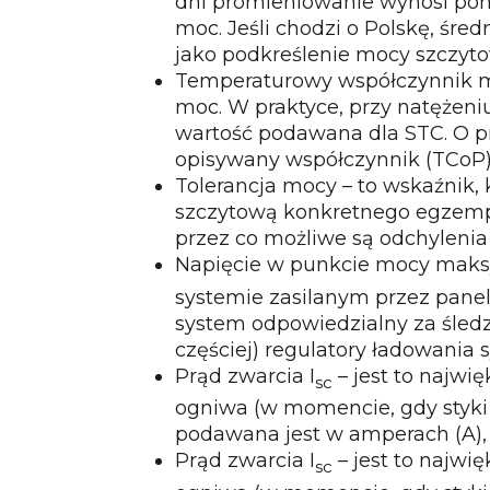
dni promieniowanie wynosi poni
moc. Jeśli chodzi o Polskę, śre
jako podkreślenie mocy szczyto
Temperaturowy współczynnik 
moc. W praktyce, przy natężen
wartość podawana dla STC. O pr
opisywany współczynnik (TCoP).
Tolerancja mocy
– to wskaźnik,
szczytową konkretnego egzempla
przez co możliwe są odchylenia
Napięcie w punkcie mocy maks
systemie zasilanym przez panel 
system odpowiedzialny za śled
częściej) regulatory ładowania
Prąd zwarcia I
– jest to najwi
sc
ogniwa (w momencie, gdy styki 
podawana jest w amperach (A), 
Prąd zwarcia I
– jest to najwi
sc