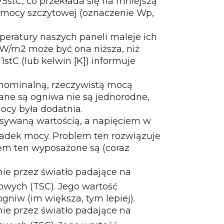
5stC, co przekłada się na mniejszą
0% mocy szczytowej (oznaczenie Wp,
peratury naszych paneli maleje ich
W/m2 może być ona niższa, niż
tC (lub kelwin [K]) informuje
y nominalną, rzeczywistą mocą
ane są ogniwa nie są jednorodne,
ocy była dodatnia.
isywaną wartością, a napięciem w
spadek mocy. Problem ten rozwiązuje
em ten wyposażone są (coraz
nie przez światło padające na
owych (TSC). Jego wartość
gniw (im większa, tym lepiej).
nie przez światło padające na