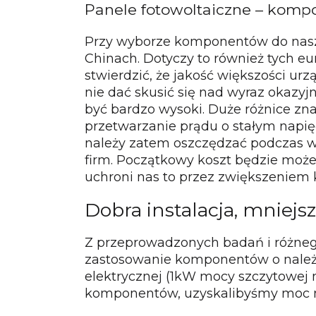
Panele fotowoltaiczne – komp
Przy wyborze komponentów do nasz
Chinach. Dotyczy to również tych e
stwierdzić, że jakość większości ur
nie dać skusić się nad wyraz okaz
być bardzo wysoki. Duże różnice zn
przetwarzanie prądu o stałym napię
należy zatem oszczędzać podczas w
firm. Początkowy koszt będzie moż
uchroni nas to przez zwiększeniem k
Dobra instalacja, mniejsz
Z przeprowadzonych badań i różnego
zastosowanie komponentów o należy
elektrycznej (1kW mocy szczytowej 
komponentów, uzyskalibyśmy moc m