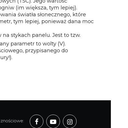
owych (TSC). Jego wartość
gniw (im większa, tym lepiej).
wania światła słonecznego, które
etr, tym lepiej, ponieważ dana moc
 na stykach panelu. Jest to tzw.
any parametr to wolty (V).
ściowego, przypisanego do
ry!).
ecznościowe: