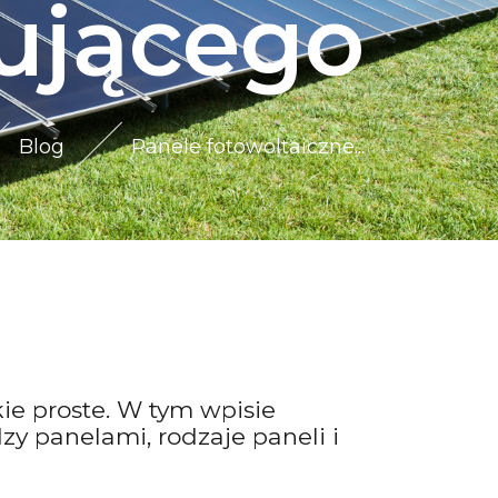
ującego
Blog
Panele fotowoltaiczne...
ie proste. W tym wpisie
y panelami, rodzaje paneli i