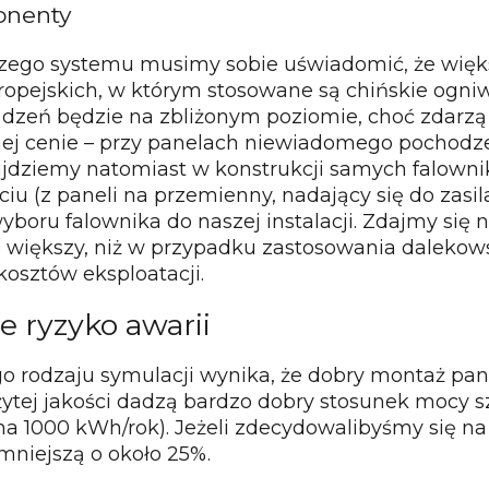
onenty
ego systemu musimy sobie uświadomić, że więks
uropejskich, w którym stosowane są chińskie og
ządzeń będzie na zbliżonym poziomie, choć zdarzą
yjnej cenie – przy panelach niewiadomego pochod
ajdziemy natomiast w konstrukcji samych falowni
ciu (z paneli na przemienny, nadający się do zas
yboru falownika do naszej instalacji. Zdajmy si
e większy, niż w przypadku zastosowania daleko
osztów eksploatacji.
e ryzyko awarii
 rodzaju symulacji wynika, że dobry montaż pane
tej jakości dadzą bardzo dobry stosunek mocy sz
na 1000 kWh/rok). Jeżeli zdecydowalibyśmy się n
niejszą o około 25%.