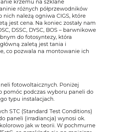
ylanie krzemu na szklane
szaninie różnych półprzewodników
o nich należą ogniwa CIGS, które
etą jest cena. Na koniec zostały nam
: DSC, DSSC, DYSC, BOS – barwnikowe
bnym do fotosyntezy, która
łówną zaletą jest tania i
ste, co pozwala na montowanie ich
li fotowoltaicznych. Poniżej
 to pomóc podczas wyboru paneli do
go typu instalacjach.
ych STC (Standard Test Conditions)
 paneli (irradiancja) wynosi ok.
k kolorowo jak w teorii. W pochmurne