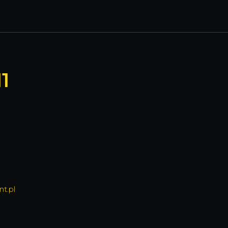
1
t.pl